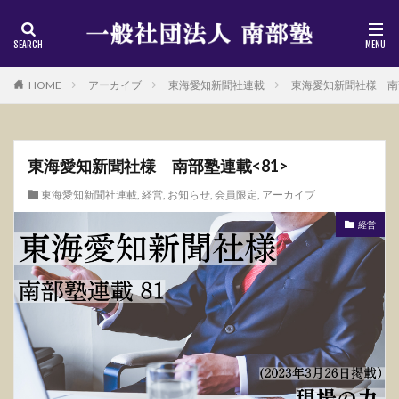
HOME
アーカイブ
東海愛知新聞社連載
東海愛知新聞社様 南部
東海愛知新聞社様 南部塾連載<81>
東海愛知新聞社連載
,
経営
,
お知らせ
,
会員限定
,
アーカイブ
経営