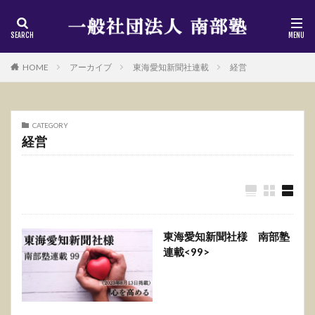
HOME
アーカイブ
東海愛知新聞社連載
経営
CATEGORY
経営
東海愛知新聞社様 南部塾
連載<99>