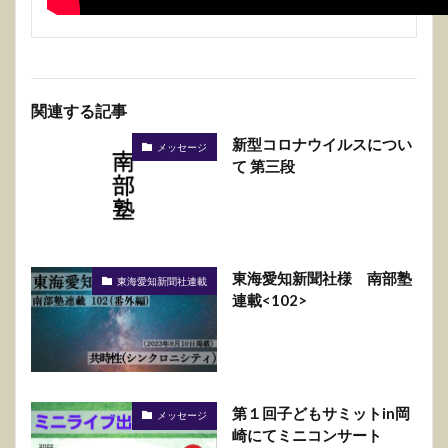
関連する記事
新型コロナウイルスについ
メッセージ
て 第三段
東海愛知新聞社様 南部塾
東海愛知新聞社連載
連載<102>
第１回子どもサミットin岡
メッセージ
崎にてミニコンサート