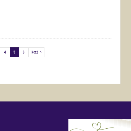
4
5
6
Next